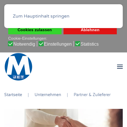
Diese Website verwendet Cookies, um Ihnen die beste
Erfahrung auf unserer Website zu ermöglichen.
Zum Hauptinhalt springen
Cookie-Richtlinie
Datenschutz-Bestimmungen
Cookies zulassen
Ablehnen
Cookie-Einstellungen:
Notwendig
Einstellungen
Statistics
Startseite
Unternehmen
Partner & Zulieferer