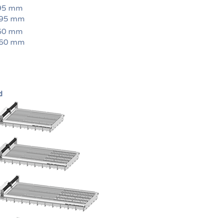
495 mm
 495 mm
060 mm
 060 mm
d