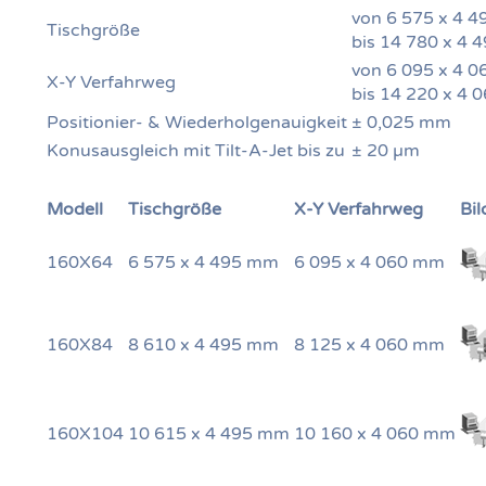
von 6 575 x 4 
Tischgröße
bis 14 780 x 4
von 6 095 x 4 
X-Y Verfahrweg
bis 14 220 x 4
Positionier- & Wiederholgenauigkeit
± 0,025 mm
Konusausgleich mit Tilt-A-Jet bis zu
± 20 µm
Modell
Tischgröße
X-Y Verfahrweg
Bil
160X64
6 575 x 4 495 mm
6 095 x 4 060 mm
160X84
8 610 x 4 495 mm
8 125 x 4 060 mm
160X104
10 615 x 4 495 mm
10 160 x 4 060 mm