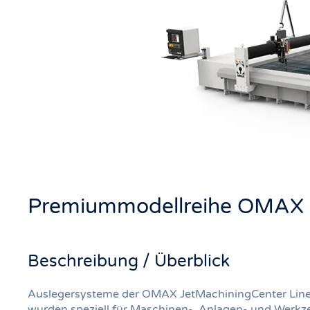
Premiummodellreihe OMAX 
Beschreibung / Überblick
Auslegersysteme der OMAX JetMachiningCenter Line 
wurden speziell für Maschinen-, Anlagen- und Werk