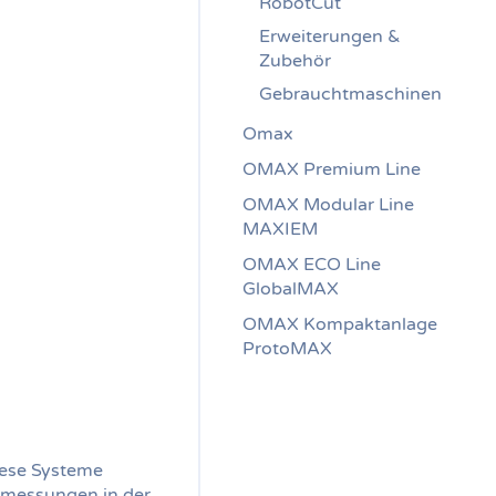
RobotCut
Erweiterungen &
Zubehör
Gebrauchtmaschinen
Omax
OMAX Premium Line
OMAX Modular Line
MAXIEM
OMAX ECO Line
GlobalMAX
OMAX Kompaktanlage
ProtoMAX
iese Systeme
bmessungen in der