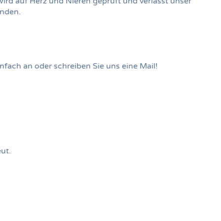
ird auf Herz und Nieren geprüft und verlässt unser
unden.
nfach an oder schreiben Sie uns eine Mail!
ut.