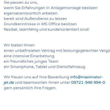
Sie passen zu uns,
wenn Sie
Erfahrungen
in
Anlagemontage
besitzen
eigenverantwortlich arbeiten
bereit
sind
Außendienst
zu
leisten
Grundkenntnisse
in
MS
Office
besitzen
flexibel,
teamfähig
und
kundenorientiert
sind
!
Wir bieten Ihnen
einen
unbefristeten
Vertrag
mit
leistungsgerechter
Verg
eine intensive Einarbeitung
ein
freundliches
junges
Team
ein
Smartphone,
Tablet
und
Dienstfahrzeug
Wir freuen uns auf Ihre Bewerbung
info@maximator-
jet.de
und beantworten Ihnen unter
09721-946 994-0
gern persönlich Ihre Fragen.