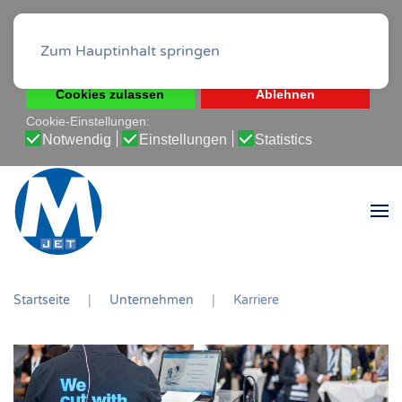
Diese Website verwendet Cookies, um Ihnen die beste
Erfahrung auf unserer Website zu ermöglichen.
Zum Hauptinhalt springen
Cookie-Richtlinie
Datenschutz-Bestimmungen
Cookies zulassen
Ablehnen
Cookie-Einstellungen:
Notwendig
Einstellungen
Statistics
Startseite
Unternehmen
Karriere