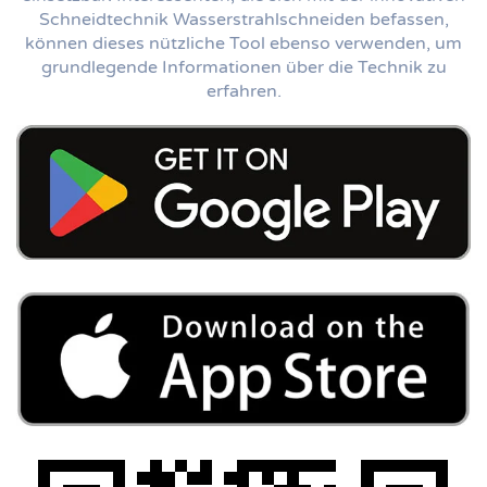
Schneidtechnik Wasserstrahlschneiden befassen,
können dieses nützliche Tool ebenso verwenden, um
grundlegende Informationen über die Technik zu
erfahren.